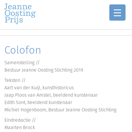
Jaarlijkse oeuvreprijzen voor de schilderkunst
JEANNE OOSTING PRIJS
Skip
to
Colofon
content
Samenstelling //
Bestuur Jeanne Oosting Stichting 2019
Teksten //
Aart van der Kuijl, kunsthistoricus
Jaap Ploos van Amstel, beeldend kunstenaar
Edith Sont, beeldend kunstenaar
Michiel Hogenboom, Bestuur Jeanne Oosting Stichting
Eindredactie //
Maarten Brock