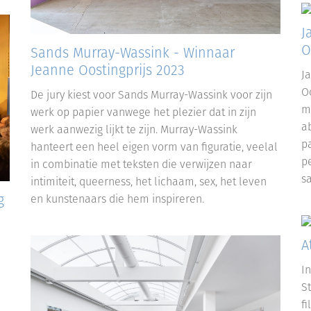
J
O
Sands Murray-Wassink - Winnaar
Jeanne Oostingprijs 2023
J
Oo
De jury kiest voor Sands Murray-Wassink voor zijn
m
werk op papier vanwege het plezier dat in zijn
a
werk aanwezig lijkt te zijn. Murray-Wassink
p
hanteert een heel eigen vorm van figuratie, veelal
p
in combinatie met teksten die verwijzen naar
s
intimiteit, queerness, het lichaam, sex, het leven
g
en kunstenaars die hem inspireren.
A
I
S
f