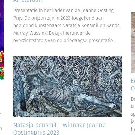
Presentatie in het kader van de Jeanne Oosting
Prijs. De prijzen zijn in 2023 toegekend aan
beeldend kunstenaars Natatsja Kensmil en Sands
Murray-Wassink. Bekijk hieronder de
overzichtsfoto’s van de driedaagse presentatie.
E
O
D
k
e
s
j
Natasja Kensmil - Winnaar Jeanne
n
h
Oostingprijs 2023