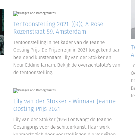
Tentoonstelling 2021, ((R)), A Rose,
Rozenstraat 59, Amsterdam
Tentoonstelling in het kader van de Jeanne
T
Oosting Prijs. De Prijzen zijn in 2021 toegekend aan
A
beeldend kunstenaars Lily van der Stokker en
Nour Eddine Jarram. Bekijk de overzichtsfoto's van
T
de tentoonstelling.
Oo
b
Ba
te
Lily van der Stokker - Winnaar Jeanne
Oosting Prijs 2021
Lily van der Stokker (1954) ontvangt de Jeanne
Oostingprijs voor de schilderkunst. Haar werk
kenmerkt zich door voorstellingen die verwijzen