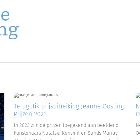
ilderkunst
NG PRIJS
Terugblik prijsuitreiking Jeanne Oosting
N
Prijzen 2023
O
In 2023 zijn de prijzen toegekend aan beeldend
N
kunstenaars Natatsja Kensmil en Sands Murray-
O