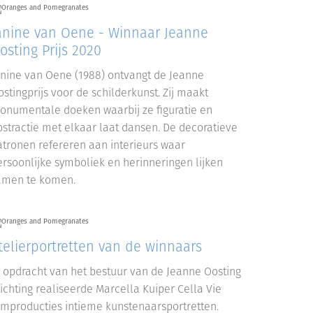
anine van Oene - Winnaar Jeanne
osting Prijs 2020
anine van Oene (1988) ontvangt de Jeanne
stingprijs voor de schilderkunst. Zij maakt
onumentale doeken waarbij ze figuratie en
bstractie met elkaar laat dansen. De decoratieve
atronen refereren aan interieurs waar
ersoonlijke symboliek en herinneringen lijken
amen te komen.
telierportretten van de winnaars
n opdracht van het bestuur van de Jeanne Oosting
tichting realiseerde Marcella Kuiper Cella Vie
ilmproducties intieme kunstenaarsportretten.