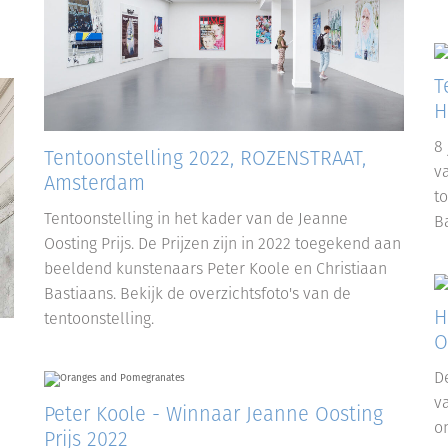
T
H
8 
Tentoonstelling 2022, ROZENSTRAAT,
va
Amsterdam
t
Tentoonstelling in het kader van de Jeanne
Ba
Oosting Prijs. De Prijzen zijn in 2022 toegekend aan
beeldend kunstenaars Peter Koole en Christiaan
Bastiaans. Bekijk de overzichtsfoto's van de
H
tentoonstelling.
O
D
v
Peter Koole - Winnaar Jeanne Oosting
on
Prijs 2022