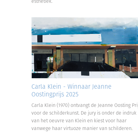
esthetiek.
Carla Klein - Winnaar Jeanne
Oostingprijs 2025
Carla Klein (1970) ontvangt de Jeanne Oosting Pri
voor de schilderkunst. De jury is onder de indruk
van het oeuvre van Klein en kiest voor haar
vanwege haar virtuoze manier van schilderen.