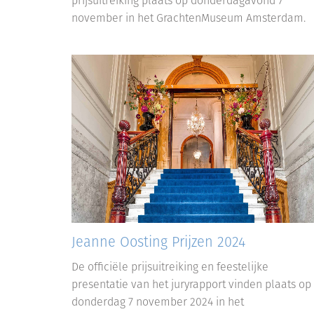
prijsuitreiking plaats op donderdagavond 7
november in het GrachtenMuseum Amsterdam.
Jeanne Oosting Prijzen 2024
De officiële prijsuitreiking en feestelijke
presentatie van het juryrapport vinden plaats op
donderdag 7 november 2024 in het