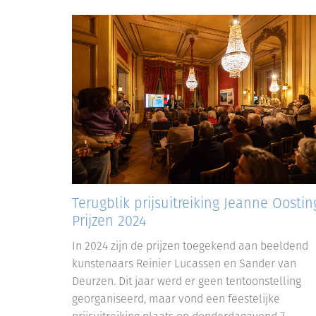
Terugblik prijsuitreiking Jeanne Oostin
Prijzen 2024
In 2024 zijn de prijzen toegekend aan beeldend
kunstenaars Reinier Lucassen en Sander van
Deurzen. Dit jaar werd er geen tentoonstelling
georganiseerd, maar vond een feestelijke