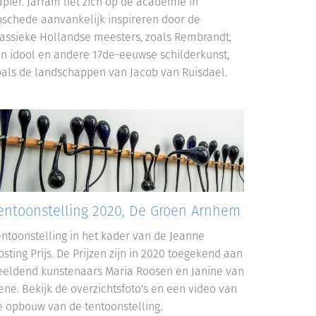
apier. Jarram liet zich op de academie in
nschede aanvankelijk inspireren door de
lassieke Hollandse meesters, zoals Rembrandt,
ijn idool en andere 17de-eeuwse schilderkunst,
oals de landschappen van Jacob van Ruisdael.
entoonstelling 2020, De Groen Arnhem
entoonstelling in het kader van de Jeanne
sting Prijs. De Prijzen zijn in 2020 toegekend aan
eeldend kunstenaars Maria Roosen en Janine van
ene. Bekijk de overzichtsfoto's en een video van
e opbouw van de tentoonstelling.