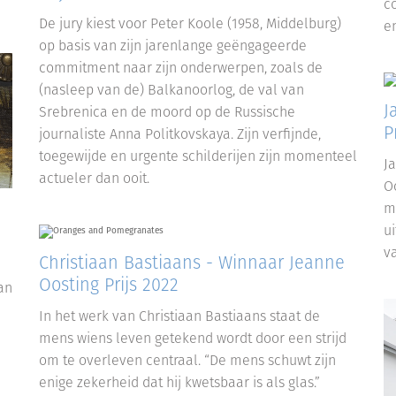
c
De jury kiest voor Peter Koole (1958, Middelburg)
e
op basis van zijn jarenlange geëngageerde
commitment naar zijn onderwerpen, zoals de
(nasleep van de) Balkanoorlog, de val van
J
Srebrenica en de moord op de Russische
P
journaliste Anna Politkovskaya. Zijn verfijnde,
toegewijde en urgente schilderijen zijn momenteel
J
actueler dan ooit.
Oo
m
u
v
Christiaan Bastiaans - Winnaar Jeanne
Oosting Prijs 2022
an
In het werk van Christiaan Bastiaans staat de
mens wiens leven getekend wordt door een strijd
om te overleven centraal. “De mens schuwt zijn
enige zekerheid dat hij kwetsbaar is als glas.”