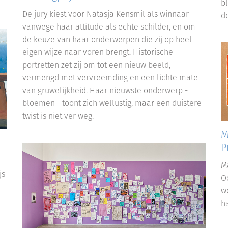
b
De jury kiest voor Natasja Kensmil als winnaar
d
vanwege haar attitude als echte schilder, en om
de keuze van haar onderwerpen die zij op heel
eigen wijze naar voren brengt. Historische
portretten zet zij om tot een nieuw beeld,
vermengd met vervreemding en een lichte mate
van gruwelijkheid. Haar nieuwste onderwerp -
bloemen - toont zich wellustig, maar een duistere
twist is niet ver weg.
M
P
M
js
O
w
ha