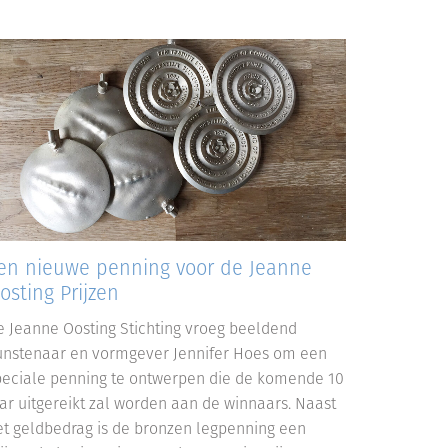
en nieuwe penning voor de Jeanne
osting Prijzen
e Jeanne Oosting Stichting vroeg beeldend
unstenaar en vormgever Jennifer Hoes om een
peciale penning te ontwerpen die de komende 10
aar uitgereikt zal worden aan de winnaars. Naast
et geldbedrag is de bronzen legpenning een