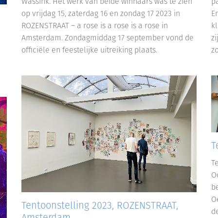
Wassink. Het werk van beide winnaars was te zien
p
op vrijdag 15, zaterdag 16 en zondag 17 2023 in
E
ROZENSTRAAT – a rose is a rose is a rose in
k
Amsterdam. Zondagmiddag 17 september vond de
z
officiële en feestelijke uitreiking plaats.
z
T
T
Oo
b
O
Tentoonstelling 2023, ROZENSTRAAT,
d
Amsterdam