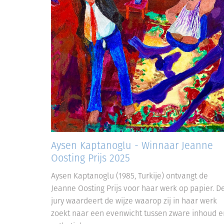
Aysen Kaptanoglu - Winnaar Jeanne
Oosting Prijs 2025
Aysen Kaptanoglu (1985, Turkije) ontvangt de
Jeanne Oosting Prijs voor haar werk op papier. D
jury waardeert de wijze waarop zij in haar werk
zoekt naar een evenwicht tussen zware inhoud e