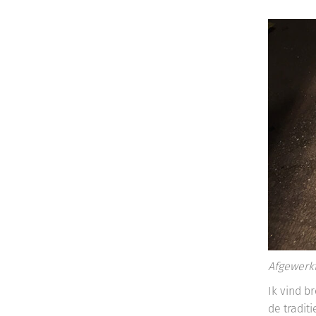
Afgewerkt
Ik vind b
de tradit