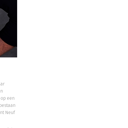
aar
in
 op een
 bestaan
ont Neuf