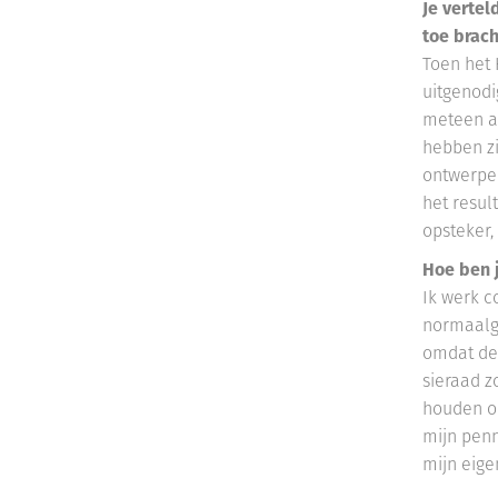
Je vertel
toe brac
Toen het 
uitgenodi
meteen aa
hebben zi
ontwerpen
het resul
opsteker,
Hoe ben j
Ik werk c
normaalge
omdat de 
sieraad z
houden om
mijn penn
mijn eige