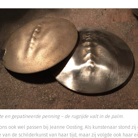
e en gepatineerde penning – de rugzijde valt in de palm.
rons ook wel passen bij Jeanne Oosting. Als kunstenaar stond zij 
ie van de schilderkunst van haar tijd, maar zij volgde ook haar 