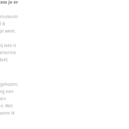
lem je er
et museum
 ik
je weet
j was is
n enorme
dekt.
 gekozen,
ing een
nen
n. Met
neem ik