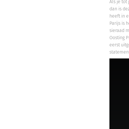
Als je to
dan is de
heeft in 
Parijs is 
sieraad m
Oosting P
eerst uit
statement