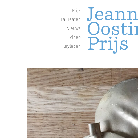
Prijs
Laureaten
Nieuws
Video
Juryleden
Jaarlijkse oeuvreprijzen voor de sch
JEANNE OOSTI
Skip
to
content