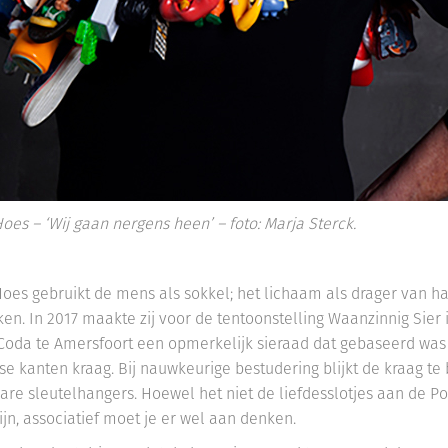
Hoes – ‘Wij gaan nergens heen’ – foto: Marja Sterck.
Hoes gebruikt de mens als sokkel; het lichaam als drager van h
en. In 2017 maakte zij voor de tentoonstelling Waanzinnig Sier 
oda te Amersfoort een opmerkelijk sieraad dat gebaseerd was
e kanten kraag. Bij nauwkeurige bestudering blijkt de kraag te
bare sleutelhangers. Hoewel het niet de liefdesslotjes aan de P
zijn, associatief moet je er wel aan denken.