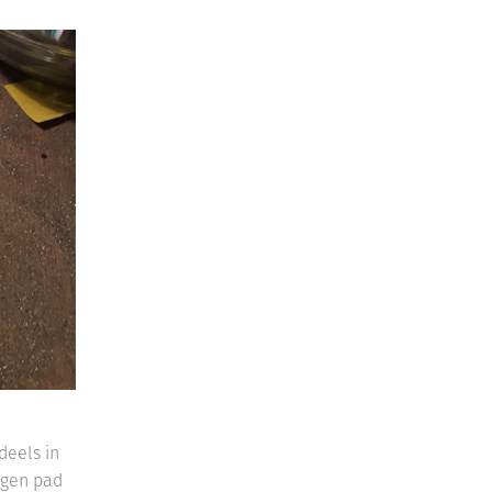
deels in
eigen pad