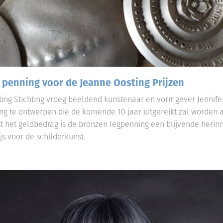
 penning voor de Jeanne Oosting Prijzen
ing Stichting vroeg beeldend kunstenaar en vormgever Jennif
ng te ontwerpen die de komende 10 jaar uitgereikt zal worden 
t het geldbedrag is de bronzen legpenning een blijvende herin
js voor de schilderkunst.