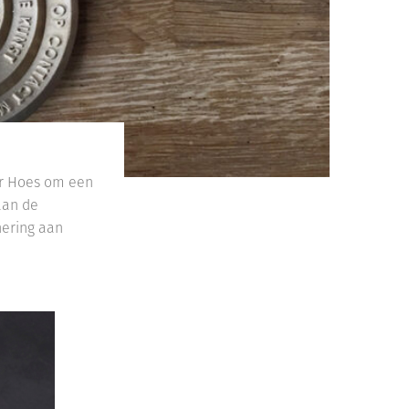
er Hoes om een
aan de
nering aan