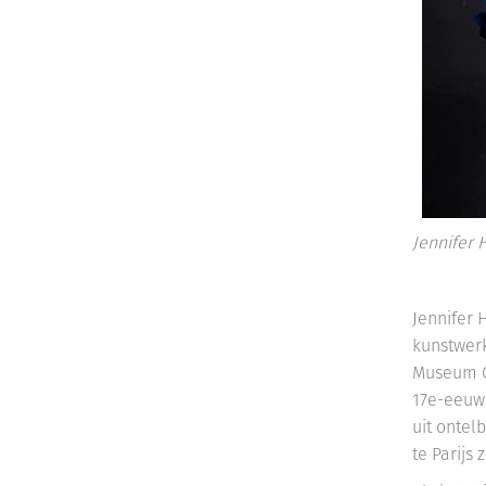
Jennifer 
Jennifer 
kunstwerk
Museum C
17e-eeuws
uit ontel
te Parijs 