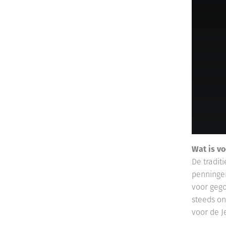
Wat is v
De tradit
penningen
voor gego
steeds on
voor de J