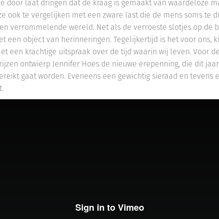
t je door laat dringen dat de kraag is gemaakt van waardeloze m
ze ook te vergelijken met een zware last die de mens soms te 
een verrommelende wereld. Net als de verroeste slotjes op de b
het een object van herinneringen. Tegelijkertijd is het voor ons, k
et een krachtige uitspraak over de tijd waarin wij leven. Voor d
rijzen ontwierp Jennifer Hoes de nieuwe erepenning, die dit jaar
gereikt gaat worden. Eveneens een gewichtig sieraad en tevens 
.