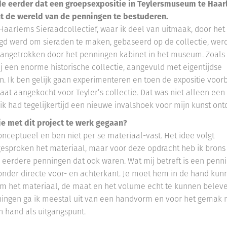
de eerder dat een groepsexpositie in Teylersmuseum te Haar
ht de wereld van de penningen te bestuderen.
Haarlems Sieraadcollectief, waar ik deel van uitmaak, door h
gd werd om sieraden te maken, gebaseerd op de collectie, werd
ngetrokken door het penningen kabinet in het museum. Zoals 
j een enorme historische collectie, aangevuld met eigentijdse
. Ik ben gelijk gaan experimenteren en toen de expositie voorbi
taat aangekocht voor Teyler’s collectie. Dat was niet alleen ee
 ik had tegelijkertijd een nieuwe invalshoek voor mijn kunst ont
e met dit project te werk gegaan?
onceptueel en ben niet per se materiaal-vast. Het idee volgt
sproken het materiaal, maar voor deze opdracht heb ik brons
eerdere penningen dat ook waren. Wat mij betreft is een penn
onder directe voor- en achterkant. Je moet hem in de hand kun
 het materiaal, de maat en het volume echt te kunnen beleve
ingen ga ik meestal uit van een handvorm en voor het gemak 
n hand als uitgangspunt.