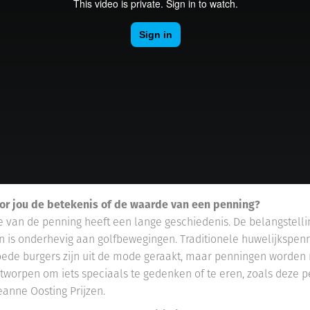
oor jou de betekenis of de waarde van een penning?
ie van de penning heeft een lange geschiedenis. De belangstelli
 is onderhevig aan golfbewegingen. Traditionele huwelijkspen
ede burgers zijn uit de mode geraakt, maar penningen worden
tworpen om iets speciaals te gedenken of te eren, zoals deze 
eanne Oosting Prijzen.