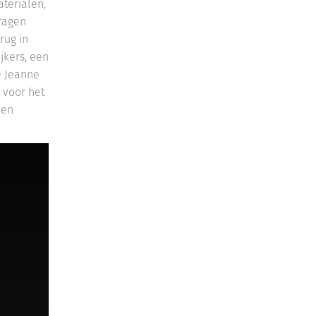
aterialen,
dragen
rug in
ijkers, een
e Jeanne
 voor het
een