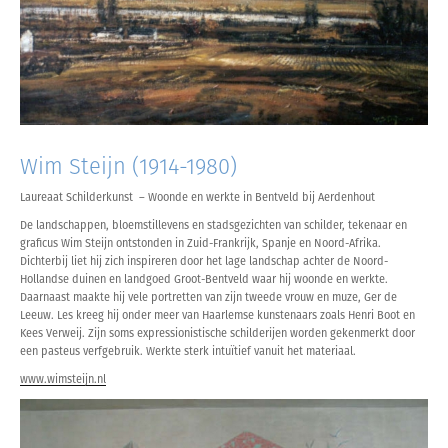
Wim Steijn (1914-1980)
Laureaat Schilderkunst – Woonde en werkte in Bentveld bij Aerdenhout
De landschappen, bloemstillevens en stadsgezichten van schilder, tekenaar en
graficus Wim Steijn ontstonden in Zuid-Frankrijk, Spanje en Noord-Afrika.
Dichterbij liet hij zich inspireren door het lage landschap achter de Noord-
Hollandse duinen en landgoed Groot-Bentveld waar hij woonde en werkte.
Daarnaast maakte hij vele portretten van zijn tweede vrouw en muze, Ger de
Leeuw. Les kreeg hij onder meer van Haarlemse kunstenaars zoals Henri Boot en
Kees Verweij. Zijn soms expressionistische schilderijen worden gekenmerkt door
een pasteus verfgebruik. Werkte sterk intuïtief vanuit het materiaal.
www.wimsteijn.nl