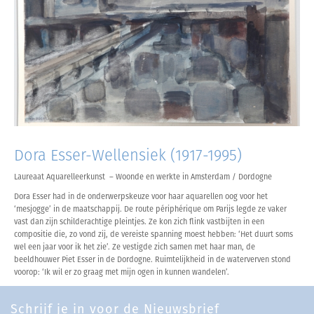
Dora Esser-Wellensiek (1917-1995)
Laureaat Aquarelleerkunst – Woonde en werkte in Amsterdam / Dordogne
Dora Esser had in de onderwerpskeuze voor haar aquarellen oog voor het
‘mesjogge’ in de maatschappij. De route périphérique om Parijs legde ze vaker
vast dan zijn schilderachtige pleintjes. Ze kon zich flink vastbijten in een
compositie die, zo vond zij, de vereiste spanning moest hebben: ‘Het duurt soms
wel een jaar voor ik het zie’. Ze vestigde zich samen met haar man, de
beeldhouwer Piet Esser in de Dordogne. Ruimtelijkheid in de waterverven stond
voorop: ‘Ik wil er zo graag met mijn ogen in kunnen wandelen’.
Schrijf je in voor de Nieuwsbrief