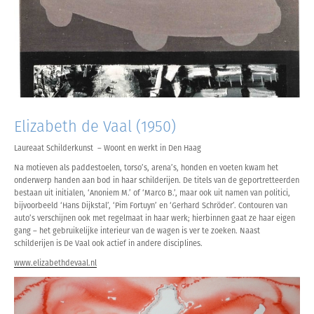
Elizabeth de Vaal (1950)
Laureaat Schilderkunst – Woont en werkt in Den Haag
Na motieven als paddestoelen, torso’s, arena’s, honden en voeten kwam het
onderwerp handen aan bod in haar schilderijen. De titels van de geportretteerden
bestaan uit initialen, ‘Anoniem M.’ of ‘Marco B.’, maar ook uit namen van politici,
bijvoorbeeld ‘Hans Dijkstal’, ‘Pim Fortuyn’ en ‘Gerhard Schröder’. Contouren van
auto’s verschijnen ook met regelmaat in haar werk; hierbinnen gaat ze haar eigen
gang – het gebruikelijke interieur van de wagen is ver te zoeken. Naast
schilderijen is De Vaal ook actief in andere disciplines.
www.elizabethdevaal.nl