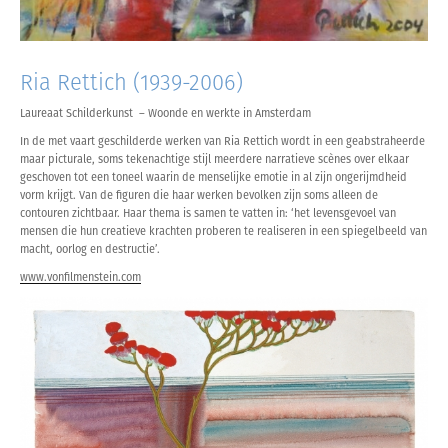
Ria Rettich (1939-2006)
Laureaat Schilderkunst – Woonde en werkte in Amsterdam
In de met vaart geschilderde werken van Ria Rettich wordt in een geabstraheerde
maar picturale, soms tekenachtige stijl meerdere narratieve scènes over elkaar
geschoven tot een toneel waarin de menselijke emotie in al zijn ongerijmdheid
vorm krijgt. Van de figuren die haar werken bevolken zijn soms alleen de
contouren zichtbaar. Haar thema is samen te vatten in: ‘het levensgevoel van
mensen die hun creatieve krachten proberen te realiseren in een spiegelbeeld van
macht, oorlog en destructie’.
www.vonfilmenstein.com