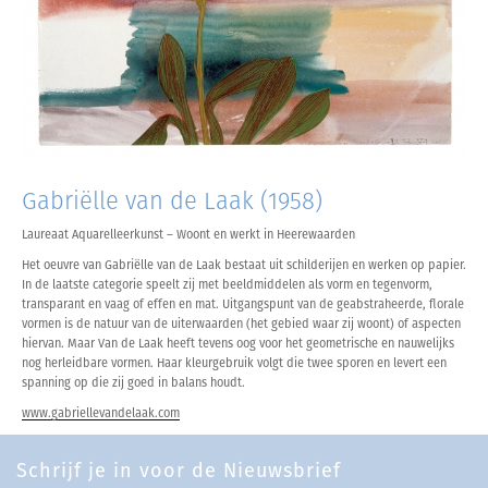
Gabriëlle van de Laak (1958)
Laureaat Aquarelleerkunst – Woont en werkt in Heerewaarden
Het oeuvre van Gabriëlle van de Laak bestaat uit schilderijen en werken op papier.
In de laatste categorie speelt zij met beeldmiddelen als vorm en tegenvorm,
transparant en vaag of effen en mat. Uitgangspunt van de geabstraheerde, florale
vormen is de natuur van de uiterwaarden (het gebied waar zij woont) of aspecten
hiervan. Maar Van de Laak heeft tevens oog voor het geometrische en nauwelijks
nog herleidbare vormen. Haar kleurgebruik volgt die twee sporen en levert een
spanning op die zij goed in balans houdt.
www.gabriellevandelaak.com
Schrijf je in voor de Nieuwsbrief