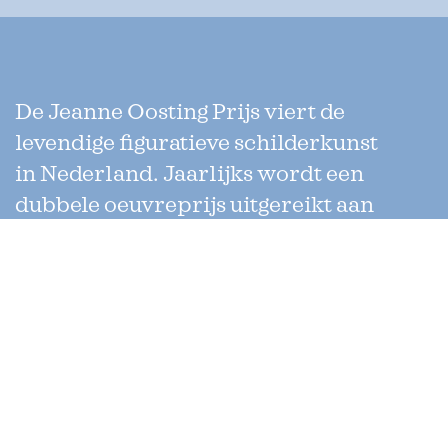
De Jeanne Oosting Prijs viert de
levendige figuratieve schilderkunst
in Nederland. Jaarlijks wordt een
dubbele oeuvreprijs uitgereikt aan
twee kunstenaars die werken met
verschillende technieken. Uniek
aan de prijs is dat de jury enkel uit
collega-kunstenaars bestaat.
Jeanne Oosting Stichting
Secretariaat