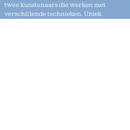
twee kunstenaars die werken met
verschillende technieken. Uniek
aan de prijs is dat de jury enkel uit
collega-kunstenaars bestaat.
Jeanne Oosting Stichting
Secretariaat
Corantijnstraat 16 II
1058 DD Amsterdam
Over Jeanne Oosting
De Jeanne Oosting Prijs
Een instituut
Juryleden
Volg ons