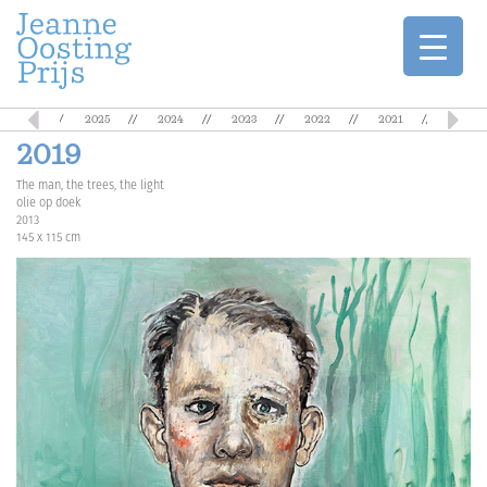
Jaarlijkse oeuvreprijzen voor de schilderkunst
JEANNE OOSTING PRIJS
1970
2025
2024
2023
2022
2021
2020
Skip
2019
to
content
The man, the trees, the light
olie op doek
2013
145 x 115 cm