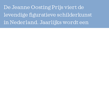
De Jeanne Oosting Prijs viert de
levendige figuratieve schilderkunst
in Nederland. Jaarlijks wordt een
dubbele oeuvreprijs uitgereikt aan
twee kunstenaars die werken met
verschillende technieken. Uniek
aan de prijs is dat de jury enkel uit
collega-kunstenaars bestaat.
Jeanne Oosting Stichting
Secretariaat
Corantijnstraat 16 II
1058 DD Amsterdam
Over Jeanne Oosting
De Jeanne Oosting Prijs