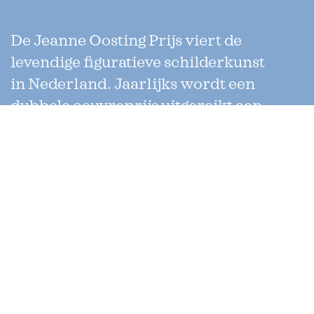
De Jeanne Oosting Prijs viert de
levendige figuratieve schilderkunst
in Nederland. Jaarlijks wordt een
dubbele oeuvreprijs uitgereikt aan
twee kunstenaars die werken met
verschillende technieken. Uniek
aan de prijs is dat de jury enkel uit
collega-kunstenaars bestaat.
Jeanne Oosting Stichting
Secretariaat
Corantijnstraat 16 II
1058 DD Amsterdam