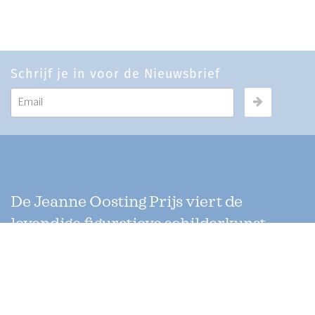
Schrijf je in voor de Nieuwsbrief
De Jeanne Oosting Prijs viert de
levendige figuratieve schilderkunst
in Nederland. Jaarlijks wordt een
dubbele oeuvreprijs uitgereikt aan
twee kunstenaars die werken met
verschillende technieken. Uniek