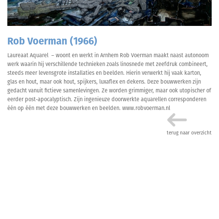
Rob Voerman (1966)
Laureaat Aquarel – woont en werkt in Arnhem Rob Voerman maakt naast autonoom
werk waarin hij verschillende technieken zoals linosnede met zeefdruk combineert,
steeds meer levensgrote installaties en beelden. Hierin verwerkt hij vaak karton,
glas en hout, maar ook hout, spijkers, luxaflex en dekens. Deze bouwwerken zijn
gedacht vanuit fictieve samenlevingen. Ze worden grimmiger, maar ook utopischer of
eerder post-apocalyptisch. Zijn ingenieuze doorwerkte aquarellen corresponderen
één op één met deze bouwwerken en beelden.
www.robvoerman.nl
terug naar overzicht