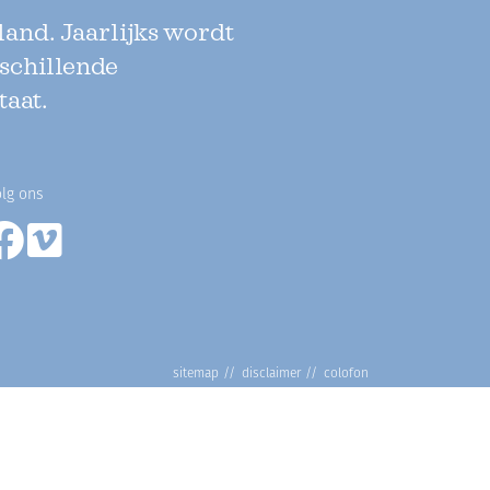
land. Jaarlijks wordt
rschillende
taat.
lg ons
sitemap
disclaimer
colofon