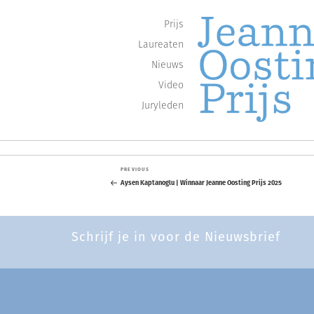
Prijs
Laureaten
Nieuws
Video
Juryleden
Jaarlijkse oeuvreprijzen voor de sch
JEANNE OOSTI
Berichtnavigatie
Skip
Previous
PREVIOUS
to
Post
Aysen Kaptanoglu | Winnaar Jeanne Oosting Prijs 2025
content
Schrijf je in voor de Nieuwsbrief