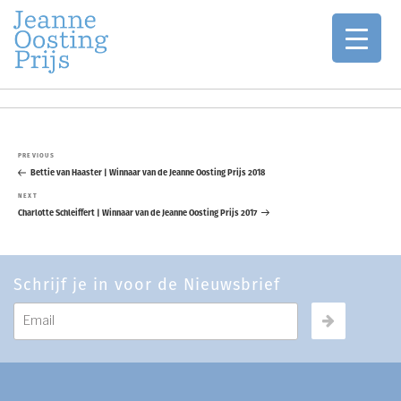
Jaarlijkse oeuvreprijzen voor de schilderkunst
JEANNE OOSTING PRIJS
Berichtnavigatie
Skip
Previous
PREVIOUS
to
Post
Bettie van Haaster | Winnaar van de Jeanne Oosting Prijs 2018
content
Next
NEXT
Post
Charlotte Schleiffert | Winnaar van de Jeanne Oosting Prijs 2017
Schrijf je in voor de Nieuwsbrief