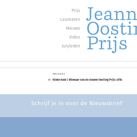
Prijs
Laureaten
Nieuws
Video
Juryleden
Jaarlijkse oeuvreprijzen voor de sch
JEANNE OOSTI
Berichtnavigatie
Skip
Previous
PREVIOUS
to
Post
Kinke Kooi | Winnaar van de Jeanne Oosting Prijs 2016
content
Schrijf je in voor de Nieuwsbrief