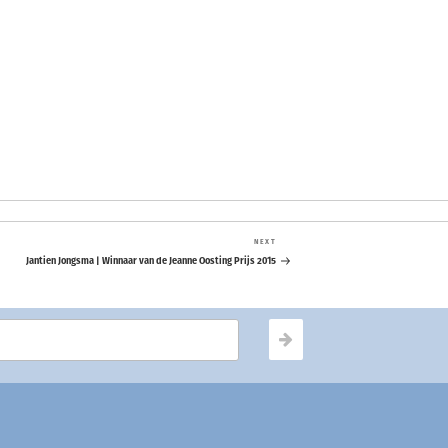
NEXT
Next
Post
Jantien Jongsma | Winnaar van de Jeanne Oosting Prijs 2015