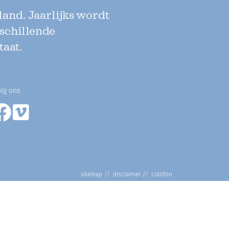
land. Jaarlijks wordt
rschillende
taat.
lg ons
sitemap
disclaimer
colofon