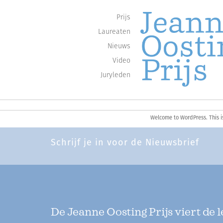
Prijs
Laureaten
Nieuws
Video
Juryleden
Jaarlijkse oeuvreprijzen voor de sch
JEANNE OOSTI
Skip
Welcome to WordPress. This is y
to
content
Schrijf je in voor de Nieuwsbrief
De Jeanne Oosting Prijs viert de 