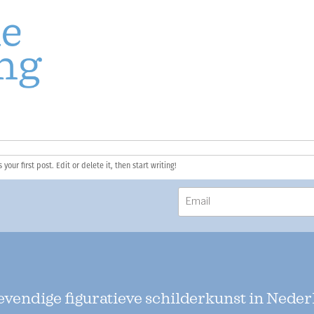
ilderkunst
NG PRIJS
our first post. Edit or delete it, then start writing!
levendige figuratieve schilderkunst in Neder