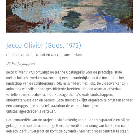
Jacco Olivier (Goes, 1972)
Laureaat Aquarel – woont en werkt in Amsterdam
Uit het juryrapport
Jacco Olivier (1972) ontvangt de Jeanne Oostingprijs voor de prachtige, stille
melancholische werken waarmee hij een uitzonderlijke positie inneemt in het
landschap van de schilderkunst. Olivier schildert met licht. De videowerken zijn
animaties van stilstaande geschilderde beelden, die een associatief verhaal
vertellen over specifiek schilderkunstige thema’s zoals landschappen,
onderwaterwerelden en baders. Deze thematiek lijkt organisch te ontstaan zonder
een vooropgezette narratief, waardoor de werken hun eigen
ontstaansgeschiedenis vertellen.
Het immateriële van de projectie sluit volledig aan bij de transparantie en bij de
gelaagdheid van de schildering. Hierdoor wordt de ervaring van het kijken naar
een schilderij uitvergroot en komt de dynamiek van het proces centraal te staan.